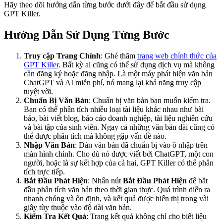
Hãy theo dõi hướng dẫn từng bước dưới đây để bắt đầu sử dụng
GPT Killer.
Hướng Dẫn Sử Dụng Từng Bước
Truy cập Trang Chính
: Ghé thăm
trang web chính thức của
GPT Killer
. Bất kỳ ai cũng có thể sử dụng dịch vụ mà không
cần đăng ký hoặc đăng nhập. Là một máy phát hiện văn bản
ChatGPT và AI miễn phí, nó mang lại khả năng truy cập
tuyệt vời.
Chuẩn Bị Văn Bản
: Chuẩn bị văn bản bạn muốn kiểm tra.
Bạn có thể phân tích nhiều loại tài liệu khác nhau như bài
báo, bài viết blog, báo cáo doanh nghiệp, tài liệu nghiên cứu
và bài tập của sinh viên. Ngay cả những văn bản dài cũng có
thể được phân tích mà không gặp vấn đề nào.
Nhập Văn Bản
: Dán văn bản đã chuẩn bị vào ô nhập trên
màn hình chính. Cho dù nó được viết bởi ChatGPT, một con
người, hoặc là sự kết hợp của cả hai, GPT Killer có thể phân
tích trực tiếp.
Bắt Đầu Phát Hiện
: Nhấn nút
Bắt Đầu Phát Hiện
để bắt
đầu phân tích văn bản theo thời gian thực. Quá trình diễn ra
nhanh chóng và ổn định, và kết quả được hiển thị trong vài
giây tùy thuộc vào độ dài văn bản.
Kiểm Tra Kết Quả
: Trang kết quả không chỉ cho biết liệu