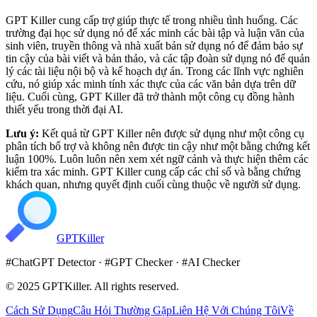
GPT Killer cung cấp trợ giúp thực tế trong nhiều tình huống. Các
trường đại học sử dụng nó để xác minh các bài tập và luận văn của
sinh viên, truyền thông và nhà xuất bản sử dụng nó để đảm bảo sự
tin cậy của bài viết và bản thảo, và các tập đoàn sử dụng nó để quản
lý các tài liệu nội bộ và kế hoạch dự án. Trong các lĩnh vực nghiên
cứu, nó giúp xác minh tính xác thực của các văn bản dựa trên dữ
liệu. Cuối cùng, GPT Killer đã trở thành một công cụ đồng hành
thiết yếu trong thời đại AI.
Lưu ý:
Kết quả từ GPT Killer nên được sử dụng như một công cụ
phân tích bổ trợ và
không nên được tin cậy như một bằng chứng kết
luận 100%.
Luôn luôn nên xem xét ngữ cảnh và thực hiện thêm các
kiểm tra xác minh. GPT Killer cung cấp các chỉ số và bằng chứng
khách quan, nhưng quyết định cuối cùng thuộc về người sử dụng.
GPT
Killer
#
ChatGPT Detector
· #
GPT Checker
· #
AI Checker
© 2025
GPTKiller
. All rights reserved.
Cách Sử Dụng
Câu Hỏi Thường Gặp
Liên Hệ Với Chúng Tôi
Về