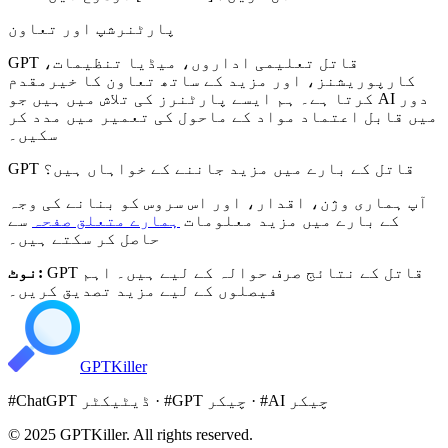
پارٹنرشپ اور تعاون
GPT قاتل تعلیمی اداروں، میڈیا تنظیمات،
کارپوریشنز، اور مزید کے ساتھ تعاون کا خیرمقدم
کرتا ہے۔ ہم ایسے پارٹنرز کی تلاش میں ہیں جو AI دور
میں قابل اعتماد مواد کے ماحول کی تعمیر میں مدد کر
سکیں۔
GPT قاتل کے بارے میں مزید جاننے کے خواہاں ہیں؟
آپ ہماری وژن، اقدار، اور اس سروس کو بنانے کی وجہ
کے بارے میں مزید معلومات
ہمارے متعلق صفحہ
سے
حاصل کر سکتے ہیں۔
GPT قاتل کے نتائج صرف حوالہ کے لیے ہیں۔ اہم
نوٹ:
فیصلوں کے لیے مزید تصدیق کریں۔
GPT
Killer
AI چیکر
· #
GPT چیکر
· #
ChatGPT ڈیٹیکٹر
#
© 2025
GPTKiller
. All rights reserved.