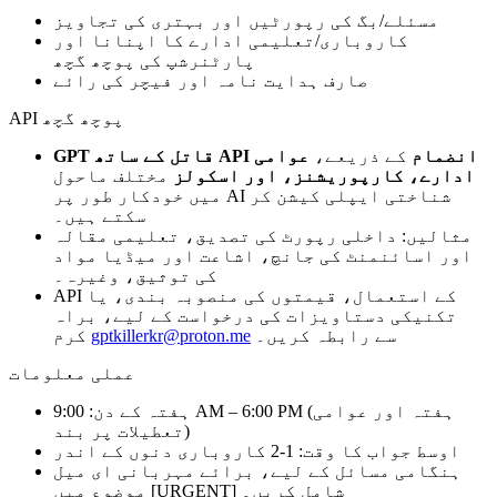
مسئلے/بگ کی رپورٹیں اور بہتری کی تجاویز
کاروباری/تعلیمی ادارے کا اپنانا اور
پارٹنرشپ کی پوچھ گچھ
صارف ہدایت نامہ اور فیچر کی رائے
API پوچھ گچھ
GPT قاتل کے ساتھ API انضمام
کے ذریعے،
عوامی
ادارے، کارپوریشنز، اور اسکولز
مختلف ماحول
میں خودکار طور پر AI شناختی ایپلی کیشن کر
سکتے ہیں۔
مثالیں: داخلی رپورٹ کی تصدیق، تعلیمی مقالہ
اور اسائنمنٹ کی جانچ، اشاعت اور میڈیا مواد
کی توثیق، وغیرہ۔
API کے استعمال، قیمتوں کی منصوبہ بندی، یا
تکنیکی دستاویزات کی درخواست کے لیے، براہ
سے رابطہ کریں۔
gptkillerkr@proton.me
کرم
عملی معلومات
ہفتہ کے دن: 9:00 AM – 6:00 PM (ہفتہ اور عوامی
تعطیلات پر بند)
اوسط جواب کا وقت: 1-2 کاروباری دنوں کے اندر
ہنگامی مسائل کے لیے، برائے مہربانی ای میل
موضوع میں [URGENT] شامل کریں۔