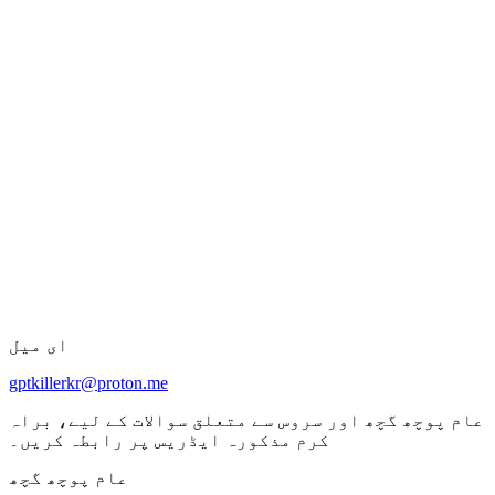
ای میل
gptkillerkr@proton.me
عام پوچھ گچھ اور سروس سے متعلق سوالات کے لیے، براہ
کرم مذکورہ ایڈریس پر رابطہ کریں۔
عام پوچھ گچھ