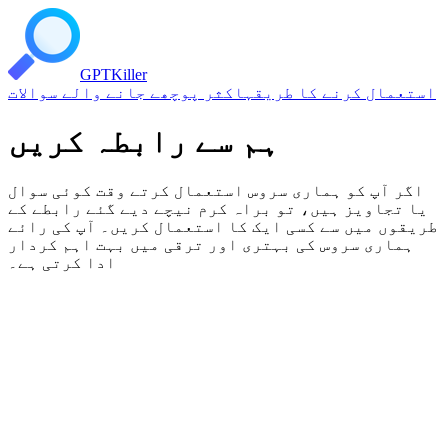
GPT
Killer
استعمال کرنے کا طریقہ
اکثر پوچھے جانے والے سوالات
ہم سے رابطہ کریں
اگر آپ کو ہماری سروس استعمال کرتے وقت کوئی سوال
یا تجاویز ہیں، تو براہ کرم نیچے دیے گئے رابطے کے
طریقوں میں سے کسی ایک کا استعمال کریں۔ آپ کی رائے
ہماری سروس کی بہتری اور ترقی میں بہت اہم کردار
ادا کرتی ہے۔