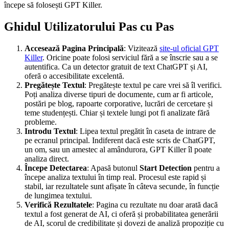
începe să folosești GPT Killer.
Ghidul Utilizatorului Pas cu Pas
Accesează Pagina Principală
: Vizitează
site-ul oficial GPT
Killer
. Oricine poate folosi serviciul fără a se înscrie sau a se
autentifica. Ca un detector gratuit de text ChatGPT și AI,
oferă o accesibilitate excelentă.
Pregătește Textul
: Pregătește textul pe care vrei să îl verifici.
Poți analiza diverse tipuri de documente, cum ar fi articole,
postări pe blog, rapoarte corporative, lucrări de cercetare și
teme studențești. Chiar și textele lungi pot fi analizate fără
probleme.
Introdu Textul
: Lipea textul pregătit în caseta de intrare de
pe ecranul principal. Indiferent dacă este scris de ChatGPT,
un om, sau un amestec al amândurora, GPT Killer îl poate
analiza direct.
Începe Detectarea
: Apasă butonul
Start Detection
pentru a
începe analiza textului în timp real. Procesul este rapid și
stabil, iar rezultatele sunt afișate în câteva secunde, în funcție
de lungimea textului.
Verifică Rezultatele
: Pagina cu rezultate nu doar arată dacă
textul a fost generat de AI, ci oferă și
probabilitatea generării
de AI, scorul de credibilitate și dovezi de analiză propoziție cu