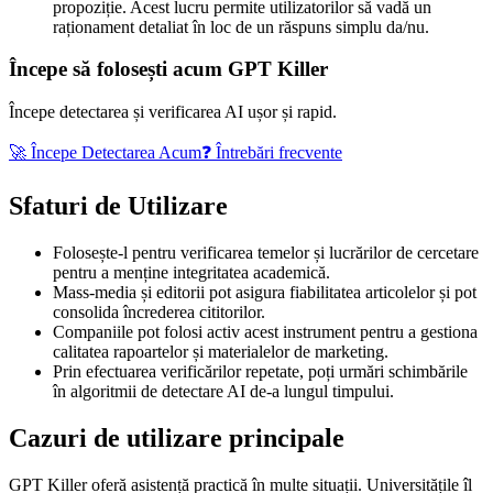
propoziție
. Acest lucru permite utilizatorilor să vadă un
raționament detaliat în loc de un răspuns simplu da/nu.
Începe să folosești acum GPT Killer
Începe detectarea și verificarea AI ușor și rapid.
🚀 Începe Detectarea Acum
❓ Întrebări frecvente
Sfaturi de Utilizare
Folosește-l pentru verificarea temelor și lucrărilor de cercetare
pentru a menține integritatea academică.
Mass-media și editorii pot asigura fiabilitatea articolelor și pot
consolida încrederea cititorilor.
Companiile pot folosi activ acest instrument pentru a gestiona
calitatea rapoartelor și materialelor de marketing.
Prin efectuarea verificărilor repetate, poți urmări schimbările
în algoritmii de detectare AI de-a lungul timpului.
Cazuri de utilizare principale
GPT Killer oferă asistență practică în multe situații. Universitățile îl