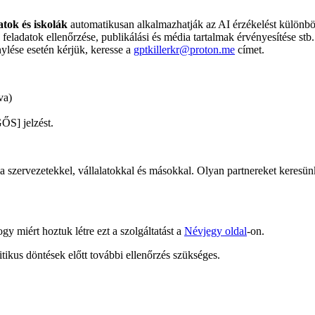
atok és iskolák
automatikusan alkalmazhatják az AI érzékelést különb
feladatok ellenőrzése, publikálási és média tartalmak érvényesítése stb.
ylése esetén kérjük, keresse a
gptkillerkr@proton.me
címet.
va)
ŐS] jelzést.
szervezetekkel, vállalatokkal és másokkal. Olyan partnereket keresünk
ogy miért hoztuk létre ezt a szolgáltatást a
Névjegy oldal
-on.
tikus döntések előtt további ellenőrzés szükséges.