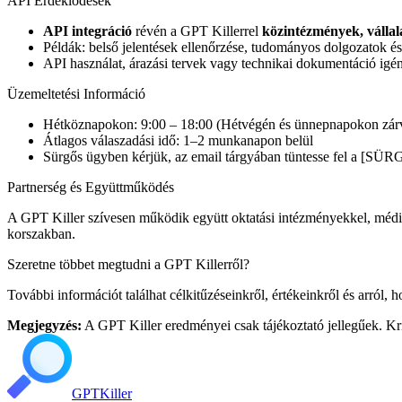
API Érdeklődések
API integráció
révén a GPT Killerrel
közintézmények, vállal
Példák: belső jelentések ellenőrzése, tudományos dolgozatok és 
API használat, árazási tervek vagy technikai dokumentáció igén
Üzemeltetési Információ
Hétköznapokon: 9:00 – 18:00 (Hétvégén és ünnepnapokon zár
Átlagos válaszadási idő: 1–2 munkanapon belül
Sürgős ügyben kérjük, az email tárgyában tüntesse fel a [SÜRG
Partnerség és Együttműködés
A GPT Killer szívesen működik együtt oktatási intézményekkel, média 
korszakban.
Szeretne többet megtudni a GPT Killerről?
További információt találhat célkitűzéseinkről, értékeinkről és arról, h
Megjegyzés:
A GPT Killer eredményei csak tájékoztató jellegűek. Kri
GPT
Killer