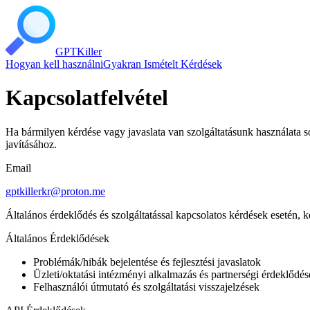
GPT
Killer
Hogyan kell használni
Gyakran Ismételt Kérdések
Kapcsolatfelvétel
Ha bármilyen kérdése vagy javaslata van szolgáltatásunk használata so
javításához.
Email
gptkillerkr@proton.me
Általános érdeklődés és szolgáltatással kapcsolatos kérdések esetén, ké
Általános Érdeklődések
Problémák/hibák bejelentése és fejlesztési javaslatok
Üzleti/oktatási intézményi alkalmazás és partnerségi érdeklődé
Felhasználói útmutató és szolgáltatási visszajelzések