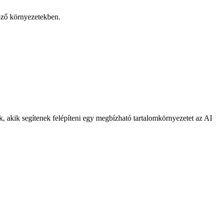
öző környezetekben.
, akik segítenek felépíteni egy megbízható tartalomkörnyezetet az AI