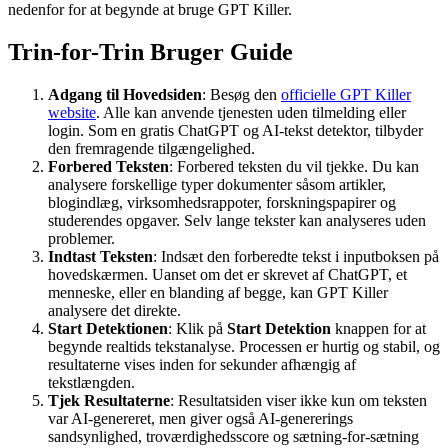
nedenfor for at begynde at bruge GPT Killer.
Trin-for-Trin Bruger Guide
Adgang til Hovedsiden
: Besøg den
officielle GPT Killer
website
. Alle kan anvende tjenesten uden tilmelding eller
login. Som en gratis ChatGPT og AI-tekst detektor, tilbyder
den fremragende tilgængelighed.
Forbered Teksten
: Forbered teksten du vil tjekke. Du kan
analysere forskellige typer dokumenter såsom artikler,
blogindlæg, virksomhedsrappoter, forskningspapirer og
studerendes opgaver. Selv lange tekster kan analyseres uden
problemer.
Indtast Teksten
: Indsæt den forberedte tekst i inputboksen på
hovedskærmen. Uanset om det er skrevet af ChatGPT, et
menneske, eller en blanding af begge, kan GPT Killer
analysere det direkte.
Start Detektionen
: Klik på
Start Detektion
knappen for at
begynde realtids tekstanalyse. Processen er hurtig og stabil, og
resultaterne vises inden for sekunder afhængig af
tekstlængden.
Tjek Resultaterne
: Resultatsiden viser ikke kun om teksten
var AI-genereret, men giver også
AI-genererings
sandsynlighed, troværdighedsscore og sætning-for-sætning