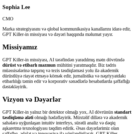
Sophia Lee
CMO
Marka strategiyasını və qlobal kommunikasiya kanallarını idarə edir,
GPT Killer-in missiyası və dəyəri haqqında məlumat yayır.
Missiyamız
GPT Killer-in missiyası, AI tərəfindən yaradılmış mətn dövründə
dürüst və etibarlı məzmun
mühitini yaratmaqdır. Biz tədris
müəssisələrinə tapşırıq və tezis təsdiqləməsi yolu ilə akademik
dürüstlüyə riayət etməyə kömək edir, jurnalistika və nəşriyyatdakı
etibarlılığı təmin edir və korporativ sənədlərlə hesabatlarda şəffaflığı
dəstəkləyirik.
Vizyon və Dəyərlər
GPT Killer-in yalnız bir detektor olmağı yox, AI dövrünün
standart
təsdiqləmə aləti
olmağı hədəfləyirik. Müxtəlif dillərə və akademik
sahələrə uyğunlaşan intuitiv interfeys, sürətli analiz və dəqiq
aşkaretmə texnologiyası təqdim edirik. Əsas dəyərlərimiz olan
şəffaflıq, ədalət və innovasiya
ilə yönləndirilərək, GPT Killer