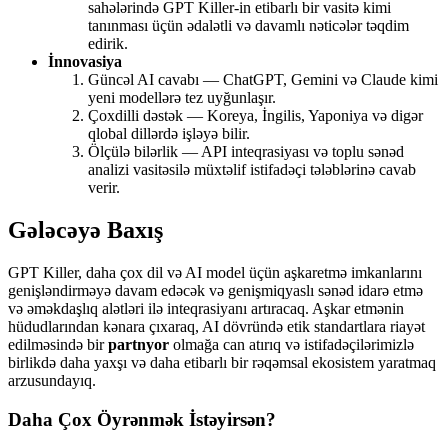
sahələrində GPT Killer-in etibarlı bir vasitə kimi
tanınması üçün ədalətli və davamlı nəticələr təqdim
edirik.
İnnovasiya
Güncəl AI cavabı — ChatGPT, Gemini və Claude kimi
yeni modellərə tez uyğunlaşır.
Çoxdilli dəstək — Koreya, İngilis, Yaponiya və digər
qlobal dillərdə işləyə bilir.
Ölçülə bilərlik — API inteqrasiyası və toplu sənəd
analizi vasitəsilə müxtəlif istifadəçi tələblərinə cavab
verir.
Gələcəyə Baxış
GPT Killer, daha çox dil və AI model üçün aşkaretmə imkanlarını
genişləndirməyə davam edəcək və genişmiqyaslı sənəd idarə etmə
və əməkdaşlıq alətləri ilə inteqrasiyanı artıracaq. Aşkar etmənin
hüdudlarından kənara çıxaraq, AI dövründə etik standartlara riayət
edilməsində bir
partnyor
olmağa can atırıq və istifadəçilərimizlə
birlikdə daha yaxşı və daha etibarlı bir rəqəmsal ekosistem yaratmaq
arzusundayıq.
Daha Çox Öyrənmək İstəyirsən?