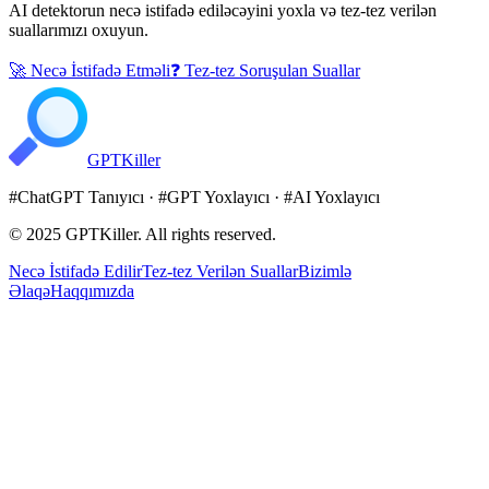
AI detektorun necə istifadə ediləcəyini yoxla və tez-tez verilən
suallarımızı oxuyun.
🚀 Necə İstifadə Etməli
❓ Tez-tez Soruşulan Suallar
GPT
Killer
#
ChatGPT Tanıyıcı
· #
GPT Yoxlayıcı
· #
AI Yoxlayıcı
© 2025
GPTKiller
. All rights reserved.
Necə İstifadə Edilir
Tez-tez Verilən Suallar
Bizimlə
Əlaqə
Haqqımızda