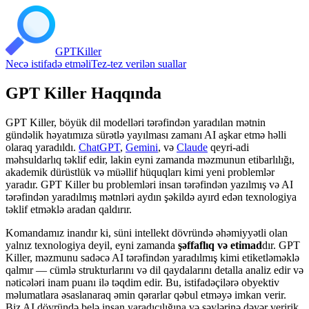
GPT
Killer
Necə istifadə etməli
Tez-tez verilən suallar
GPT Killer Haqqında
GPT Killer, böyük dil modelləri tərəfindən yaradılan mətnin
gündəlik həyatımıza sürətlə yayılması zamanı AI aşkar etmə həlli
olaraq yaradıldı.
ChatGPT
,
Gemini
, və
Claude
qeyri-adi
məhsuldarlıq təklif edir, lakin eyni zamanda məzmunun etibarlılığı,
akademik dürüstlük və müəllif hüquqları kimi yeni problemlər
yaradır. GPT Killer bu problemləri insan tərəfindən yazılmış və AI
tərəfindən yaradılmış mətnləri aydın şəkildə ayırd edən texnologiya
təklif etməklə aradan qaldırır.
Komandamız inandır ki, süni intellekt dövründə əhəmiyyətli olan
yalnız texnologiya deyil, eyni zamanda
şəffaflıq və etimad
dır. GPT
Killer, məzmunu sadəcə AI tərəfindən yaradılmış kimi etiketləməklə
qalmır — cümlə strukturlarını və dil qaydalarını detalla analiz edir və
nəticələri inam puanı ilə təqdim edir. Bu, istifadəçilərə obyektiv
məlumatlara əsaslanaraq əmin qərarlar qəbul etməyə imkan verir.
Biz AI dövründə belə insan yaradıcılığına və səylərinə dəyər veririk.