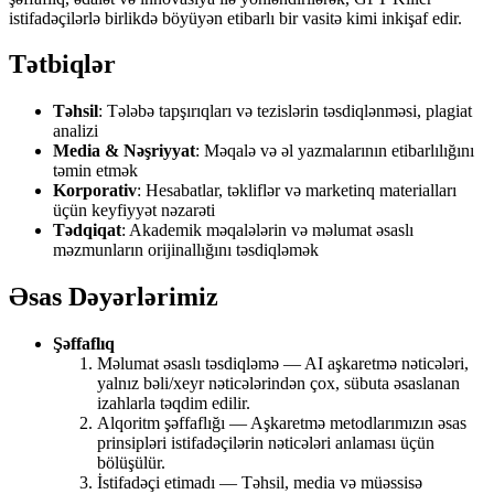
istifadəçilərlə birlikdə böyüyən etibarlı bir vasitə kimi inkişaf edir.
Tətbiqlər
Təhsil
: Tələbə tapşırıqları və tezislərin təsdiqlənməsi, plagiat
analizi
Media & Nəşriyyat
: Məqalə və əl yazmalarının etibarlılığını
təmin etmək
Korporativ
: Hesabatlar, təkliflər və marketinq materialları
üçün keyfiyyət nəzarəti
Tədqiqat
: Akademik məqalələrin və məlumat əsaslı
məzmunların orijinallığını təsdiqləmək
Əsas Dəyərlərimiz
Şəffaflıq
Məlumat əsaslı təsdiqləmə — AI aşkaretmə nəticələri,
yalnız bəli/xeyr nəticələrindən çox, sübuta əsaslanan
izahlarla təqdim edilir.
Alqoritm şəffaflığı — Aşkaretmə metodlarımızın əsas
prinsipləri istifadəçilərin nəticələri anlaması üçün
bölüşülür.
İstifadəçi etimadı — Təhsil, media və müəssisə